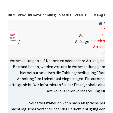
Bild
Produktbezeichnung
Status
Preis €
Menge
Es sind
nicht
Auf
ausreichend
/
Anfrage
Artikel auf
Lager
Vorbestellungen auf Neuheiten oder andere Artikel, die zur 
Bestand haben, werden von uns in Vorbestellung genomme
hierbei automatisch die Zahlungsbedingung "Barzahl
Abholung" im Ladenlokal eingetragen. Ein automatisch
erfolgt nicht. Wir informieren Sie per Email, sobald einer o
Artikel aus Ihrer Vorbestellung eingetr
Selbstverständlich kann nach Absprache per Ema
nachträglicher Versand unter der Berücksichtigung der
Ver