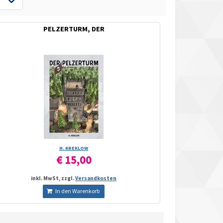
PELZERTURM, DER
H. KREKLOW
€ 15,00
inkl. MwSt, zzgl.
Versandkosten
In den Warenkorb