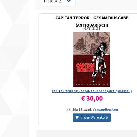
CAPITAN TERROR - GESAMTAUSGABE
(ANTIQUARISCH)
Band: 01
CAPITAN TERROR - GESAMTAUSGABE (ANTIQUARISCH)
€ 30,00
inkl. MwSt, zzgl.
Versandkosten
In den Warenkorb