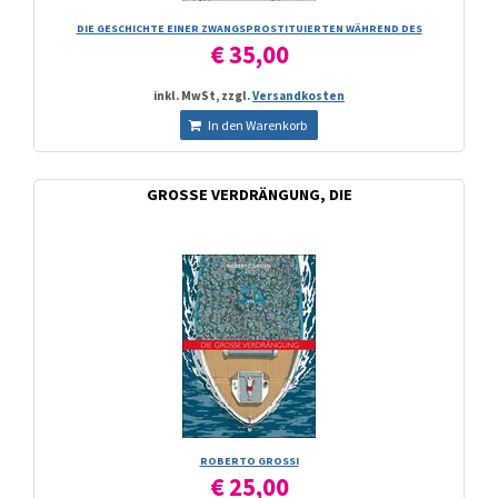
DIE GESCHICHTE EINER ZWANGSPROSTITUIERTEN WÄHREND DES
€ 35,00
inkl. MwSt, zzgl.
Versandkosten
In den Warenkorb
GROSSE VERDRÄNGUNG, DIE
ROBERTO GROSSI
€ 25,00