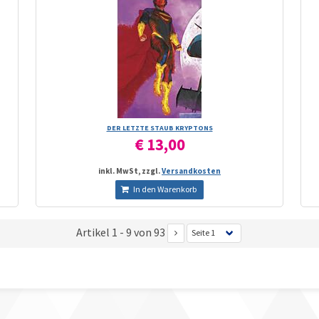
DER LETZTE STAUB KRYPTONS
€ 13,00
inkl. MwSt, zzgl.
Versandkosten
In den Warenkorb
Artikel 1 - 9 von 93