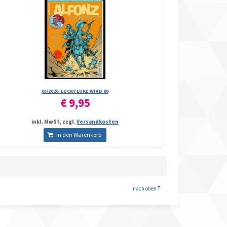
03/­2026: LUCKY LUKE WIRD 80
€ 9,95
inkl. MwSt, zzgl.
Versandkosten
In den Warenkorb
<
nach oben