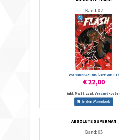
Band: 02
DAS VERMÄCHTNIS (JEFF LEMIRE)
€ 22,00
inkl. MwSt, zzgl.
Versandkosten
In den Warenkorb
ABSOLUTE SUPERMAN
Band: 05