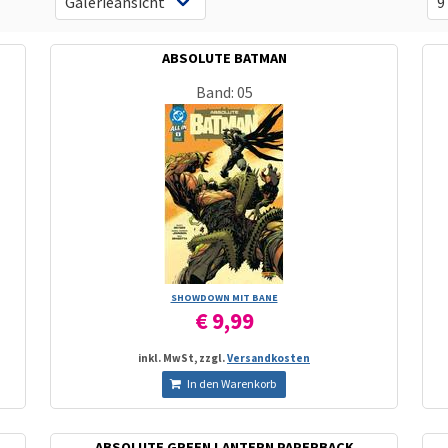
ABSOLUTE BATMAN
Band: 05
SHOWDOWN MIT BANE
€ 9,99
inkl. MwSt, zzgl.
Versandkosten
In den Warenkorb
ABSOLUTE GREEN LANTERN PAPERBACK