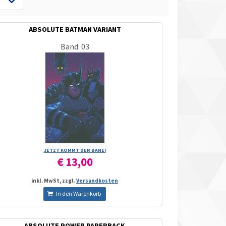
ABSOLUTE BATMAN VARIANT
Band: 03
JETZT KOMMT DER BANE!
€ 13,00
inkl. MwSt, zzgl.
Versandkosten
In den Warenkorb
ABSOLUTE POWER PAPERBACK