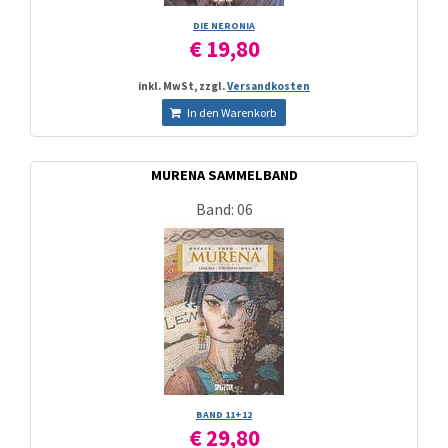
DIE NERONIA
€ 19,80
inkl. MwSt, zzgl.
Versandkosten
In den Warenkorb
MURENA SAMMELBAND
Band: 06
BAND 11+12
€ 29,80