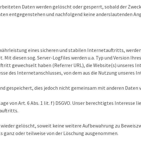
arbeiteten Daten werden gelöscht oder gesperrt, sobald der Zweck
hten entgegenstehen und nachfolgend keine anderslautenden Ang
ährleistung eines sicheren und stabilen Internetauftritts, werde
 Mit diesen sog. Server-Logfiles werden u.a. Typ und Version Ihre
ftritt gewechselt haben (Referrer URL), die Website(s) unseres In
resse des Internetanschlusses, von dem aus die Nutzung unseres In
d gespeichert, dies jedoch nicht gemeinsam mit anderen Daten v
e von Art. 6 Abs. 1 lit. f) DSGVO. Unser berechtigtes Interesse lie
uftritts.
wieder gelöscht, soweit keine weitere Aufbewahrung zu Beweiszwec
lls ganz oder teilweise von der Löschung ausgenommen.