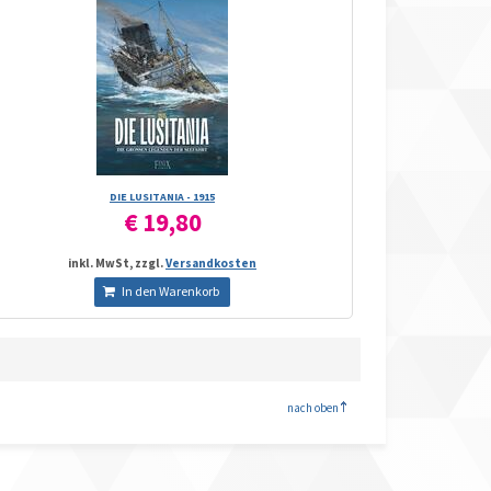
DIE LUSITANIA - 1915
€ 19,80
inkl. MwSt, zzgl.
Versandkosten
In den Warenkorb
<
nach oben