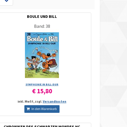
BOULE UND BILL
Band: 38
SYMPHONIE IN BILL-DUR
€ 15,80
inkl. MwSt, zzgl.
Versandkosten
In den Warenkorb
CHRONIKEN DES SCHWARZEN MONDES HC