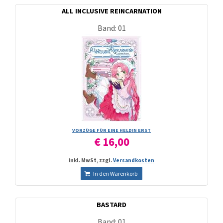
ALL INCLUSIVE REINCARNATION
Band: 01
VORZÜGE FÜR EINE HELDIN ERST
€ 16,00
inkl. MwSt, zzgl.
Versandkosten
In den Warenkorb
BASTARD
Band: 01