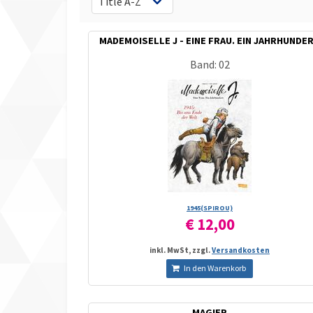
MADEMOISELLE J - EINE FRAU. EIN JAHRHUNDE
Band: 02
1945(SPIROU)
€ 12,00
inkl. MwSt, zzgl.
Versandkosten
In den Warenkorb
MAGIER