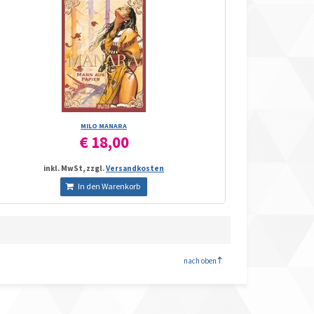
MILO MANARA
€ 18,00
inkl. MwSt, zzgl.
Versandkosten
In den Warenkorb
<
nach oben