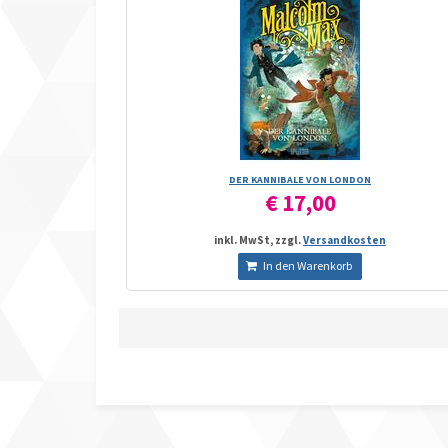
DER KANNIBALE VON LONDON
€ 17,00
inkl. MwSt, zzgl.
Versandkosten
In den Warenkorb