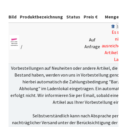
Bild
Produktbezeichnung
Status
Preis €
Menge
Es sind
nicht
Auf
ausreichend
/
Anfrage
Artikel auf
Lager
Vorbestellungen auf Neuheiten oder andere Artikel, die zur 
Bestand haben, werden von uns in Vorbestellung genomme
hierbei automatisch die Zahlungsbedingung "Barzahl
Abholung" im Ladenlokal eingetragen. Ein automatisch
erfolgt nicht. Wir informieren Sie per Email, sobald einer o
Artikel aus Ihrer Vorbestellung eingetr
Selbstverständlich kann nach Absprache per Ema
nachträglicher Versand unter der Berücksichtigung der
Ver