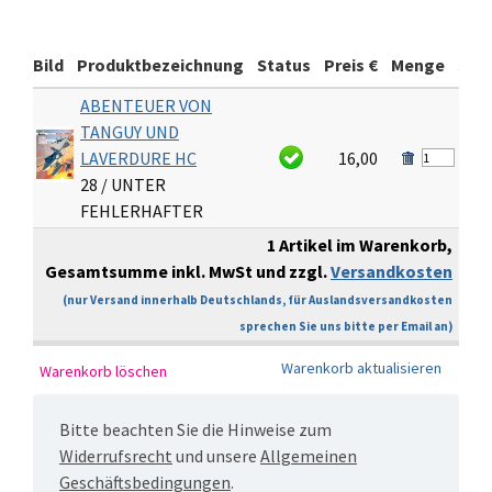
Bild
Produktbezeichnung
Status
Preis €
Menge
Sum
ABENTEUER VON
TANGUY UND
LAVERDURE HC
16,00
1
28 / UNTER
FEHLERHAFTER
1 Artikel im Warenkorb,
Gesamtsumme inkl. MwSt und zzgl.
Versandkosten
€
(nur Versand innerhalb Deutschlands, für Auslandsversandkosten
sprechen Sie uns bitte per Email an)
Bitte beachten Sie die Hinweise zum
Widerrufsrecht
und unsere
Allgemeinen
Geschäftsbedingungen
.