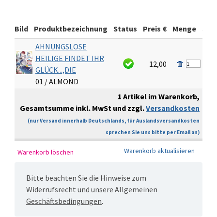
Bild
Produktbezeichnung
Status
Preis €
Menge
Sum
AHNUNGSLOSE
HEILIGE FINDET IHR
12,00
1
GLÜCK...,DIE
01 / ALMOND
1 Artikel im Warenkorb,
Gesamtsumme inkl. MwSt und zzgl.
Versandkosten
€
(nur Versand innerhalb Deutschlands, für Auslandsversandkosten
sprechen Sie uns bitte per Email an)
Bitte beachten Sie die Hinweise zum
Widerrufsrecht
und unsere
Allgemeinen
Geschäftsbedingungen
.