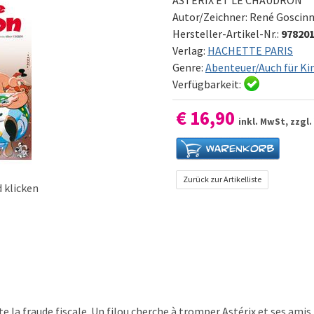
Autor/Zeichner:
René Goscinn
Hersteller-Artikel-Nr.:
97820
Verlag:
HACHETTE PARIS
Genre:
Abenteuer/Auch für Ki
Verfügbarkeit:
€ 16,90
inkl. MwSt, zzgl.
Zurück zur Artikelliste
 klicken
 la fraude fiscale. Un filou cherche à tromper Astérix et ses amis, l