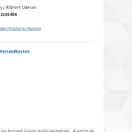
y / Albtert Uderzo
12101456
nder/Historie/Humor
Versandkosten
es forcant à vivre mille péripéties... À partir de