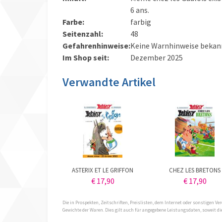
6 ans.
Farbe:
farbig
Seitenzahl:
48
Gefahrenhinweise:
Keine Warnhinweise bekan
Im Shop seit:
Dezember 2025
Verwandte Artikel
ASTERIX ET LE GRIFFON
CHEZ LES BRETONS
€ 17,90
€ 17,90
Die in Prospekten, Zeitschriften, Preislisten, dem Internet oder sonstigen
Gewichte der Waren. Dies gilt auch für angegebene Leistungsdaten, soweit 