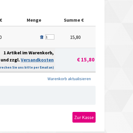
€
Menge
Summe €
0
15,80
1 Artikel im Warenkorb,
€ 15,80
und zzgl.
Versandkosten
echen Sie uns bitte per Email an)