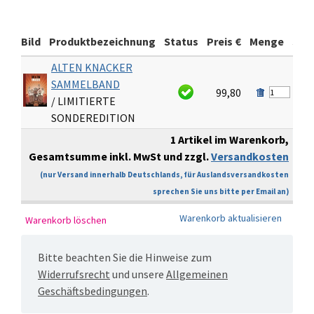
Bild
Produktbezeichnung
Status
Preis €
Menge
Sum
ALTEN KNACKER
SAMMELBAND
99,80
9
/ LIMITIERTE
SONDEREDITION
1 Artikel im Warenkorb,
Gesamtsumme inkl. MwSt und zzgl.
Versandkosten
€
(nur Versand innerhalb Deutschlands, für Auslandsversandkosten
sprechen Sie uns bitte per Email an)
Bitte beachten Sie die Hinweise zum
Widerrufsrecht
und unsere
Allgemeinen
Geschäftsbedingungen
.